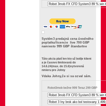
Systém3 predajná cena úvodného
poplatku/licencie live 700 GBP
namiesto 999 GBP štandartne
Táto akcia platí len kto už bol/je klient
a je časovo limitovaná do
14.6.24(max. do 15.6)vytvorená
nmieru pre Johny
Vdaka Johny,že si sa ozval sám.
Robot3mob bežne 999 Teraz 299 GBP