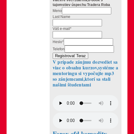
viaceré veci zdarma,e-book 9
tajomstiev úspechu Tradera Roba
Meno
Last Name
Váš e-mail
*
Heslo
*
Telefon
Registrovať Teraz
V prípade záujmu dozvediet sa
viac o obsahu kurzov,systéme a
mentoringu si vypočujte mp3
so záujemcami,ktorí sa stali
našimi študentami
Forex cfd komodity