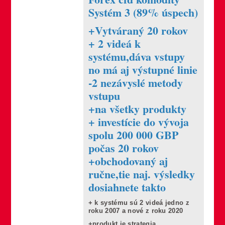
Systém 3 (89% úspech)
+Vytváraný 20 rokov
+ 2 videá k
systému,dáva vstupy
no má aj výstupné linie
-2 nezávyslé metody
vstupu
+na všetky produkty
+ investície do vývoja
spolu 200 000 GBP
počas 20 rokov
+obchodovaný aj
ručne,tie naj. výsledky
dosiahnete takto
+ k systému sú 2 videá jedno z
roku 2007 a nové z roku 2020
+produkt je strategia