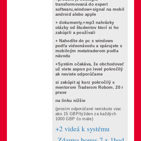
transformovaná do expert
softwaru,window+signal na mobil
android alebo apple
+ dokumenty,+mp3 nahrávky
otázky od študentov ktorí si ho
zakúpili a používali
+ Nahodíte do pc s windows
podľa videonávodu a spárujete s
mobilným metatraderom podla
návodu
+Systém očakáva, že obchodovať
už viete aspon po level pokročilý
ak neviete odporúčame
si zakúpit aj kurz pokročilý s
mentorom Traderom Robom. 20 r
praxe
na linku nižšie
(prosím odporúčané neriskute viac
ako 15 GBP/týžden za každých
1000 GBP čo máte)
+2 videá k systému
Zdarma bonus 7 x 1hod