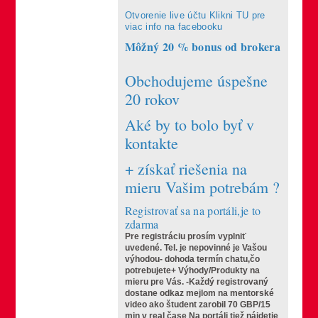
Otvorenie live účtu Klikni TU pre
viac info na facebooku
Môžný 20 % bonus od brokera
Obchodujeme úspešne
20 rokov
Aké by to bolo byť v
kontakte
+ získať riešenia na
mieru Vašim potrebám ?
Registrovať sa na portáli,je to
zdarma
Pre registráciu prosím vyplniť
uvedené.
Tel. je nepovinné je Vašou
výhodou- dohoda termín chatu,čo
potrebujete+ Výhody/Produkty na
mieru pre Vás.
-Každý registrovaný
dostane odkaz mejlom na mentorské
video ako študent zarobil 70 GBP/15
min v real čase
Na portáli tiež nájdetie