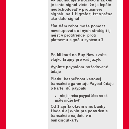
Ak obchodujete hociako inak -Ak
je tento signál viete ,že je lepšie
neobchodovať v protismere
signálu na 1 H grafe tj íst opačne
ako dalo signál
čím Vám robot može pomoct
nevstupovat do iných stratégii tj
neíst v protitrende proti
platnému signálu systému 3
Po kliknutí na Buy Now zvolte
vlajku krajny pre váš jazyk.
Vyplnte paypalom požadované
údaje
Platbu bezpečnost kartovej
transakcie garantuje Paypal údaje
o karte idú paypalu
nie je treba paypal účet no ak
máte môže byť
Od 1 apríla okrem sms banky
žiadajú aj e-pin pre potvrdenie
transakcie najdete v e-
bankingu/karty