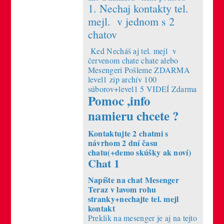
1. Nechaj kontakty tel.
mejl. v jednom s 2
chatov
Ked Necháš aj tel. mejl v
červenom chate chate alebo
Mesengeri Pošleme ZDARMA
level1 zip archív 100
súborov+level1 5 VIDEÍ Zdarma
Pomoc ,info
namieru chcete ?
Kontaktujte 2 chatmi s
návrhom 2 dní času
chatu(+demo skúšky ak noví)
Chat 1
Napíšte na chat Mesenger
Teraz v lavom rohu
stranky+nechajte tel. mejl
kontakt
Preklik na mesenger je aj na tejto