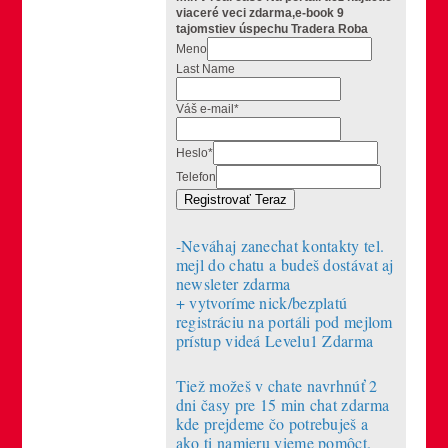
viaceré veci zdarma,e-book 9
tajomstiev úspechu Tradera Roba
Meno
Last Name
Váš e-mail
*
Heslo
*
Telefon
Registrovať Teraz
-Neváhaj zanechat kontakty tel.
mejl do chatu a budeš dostávat aj
newsleter zdarma
+ vytvoríme nick/bezplatú
registráciu na portáli pod mejlom
prístup videá Levelu1 Zdarma
Tiež možeš v chate navrhnúť 2
dni časy pre 15 min chat zdarma
kde prejdeme čo potrebuješ a
ako ti namieru vieme pomôct.