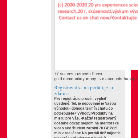
77 success uspech Forex
gold commodidy many live accounts happy77 t
Registrovať sa na portáli,je to
zdarma
Pre registráciu prosím vyplniť
uvedené.
Tel. je nepovinné je Vašou
výhodou- dohoda termín chatu,čo
potrebujete+ Výhody/Produkty na
mieru pre Vás.
-Každý registrovaný
dostane odkaz mejlom na mentorské
video ako študent zarobil 70 GBP/15
min v real čase
Na portáli tiež nájdetie