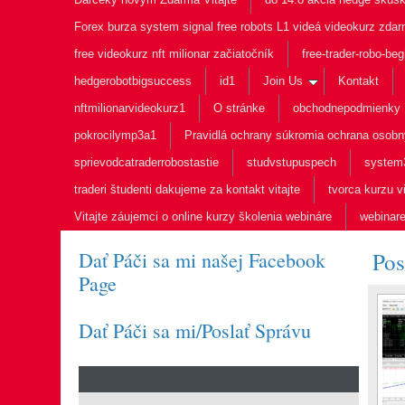
Forex burza system signal free robots L1 videá videokurz zda
free videokurz nft milionar začiatočník
free-trader-robo-beg
hedgerobotbigsuccess
id1
Join Us
Kontakt
nftmilionarvideokurz1
O stránke
obchodnepodmienky
pokrocilymp3a1
Pravidlá ochrany súkromia ochrana osobn
sprievodcatraderrobostastie
studvstupuspech
system
traderi študenti dakujeme za kontakt vitajte
tvorca kurzu v
Vitajte záujemci o online kurzy školenia webináre
webinar
Dať Páči sa mi našej Facebook
Pos
Page
Dať Páči sa mi/Poslať Správu