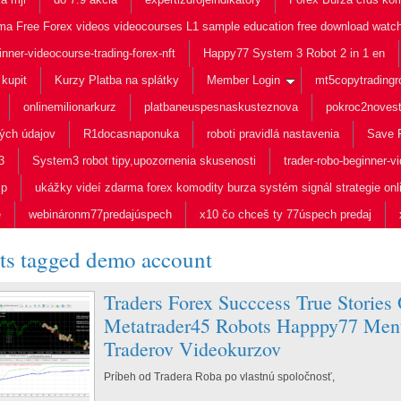
rma Free Forex videos videocourses L1 sample education free download watc
inner-videocourse-trading-forex-nft
Happy77 System 3 Robot 2 in 1 en
kupit
Kurzy Platba na splátky
Member Login
mt5copytradingr
onlinemilionarkurz
platbaneuspesnaskusteznova
pokroc2novest
ých údajov
R1docasnaponuka
roboti pravidlá nastavenia
Save P
3
System3 robot tipy,upozornenia skusenosti
trader-robo-beginner-vi
ip
ukážky videí zdarma forex komodity burza systém signál strategie onl
e
webináronm77predajúspech
x10 čo chceš ty 77úspech predaj
ts tagged
demo account
Traders Forex Succcess True Stories
Metatrader45 Robots Happpy77 Ment
Traderov Videokurzov
Príbeh od Tradera Roba po vlastn