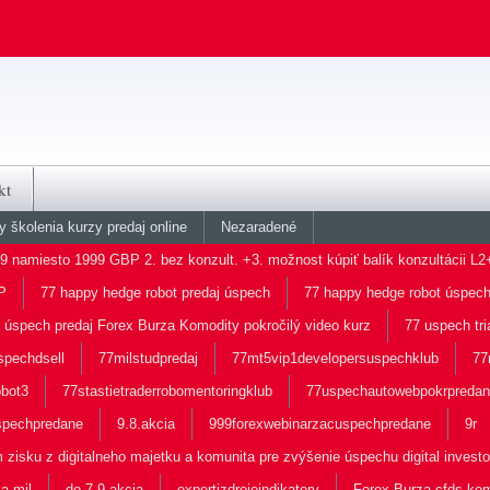
kt
 školenia kurzy predaj online
Nezaradené
9 namiesto 1999 GBP 2. bez konzult. +3. možnost kúpiť balík konzultácii L2
IP
77 happy hedge robot predaj úspech
77 happy hedge robot úspech 
 úspech predaj Forex Burza Komodity pokročilý video kurz
77 uspech tri
spechdsell
77milstudpredaj
77mt5vip1developersuspechklub
77
obot3
77stastietraderrobomentoringklub
77uspechautowebpokrpreda
spechpredane
9.8.akcia
999forexwebinarzacuspechpredane
9r
 zisku z digitalneho majetku a komunita pre zvýšenie úspechu digital invest
a mjl
do 7.9 akcia
expertizdrojeindikatory
Forex Burza cfds kom