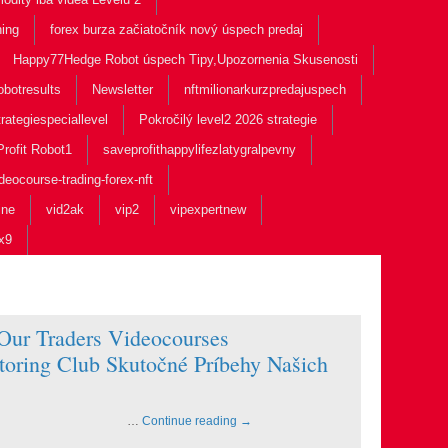
hing
forex burza začiatočník nový úspech predaj
Happy77Hedge Robot úspech Tipy,Upozornenia Skusenosti
obotresults
Newsletter
nftmilionarkurzpredajuspech
rategiespeciallevel
Pokročilý level2 2026 strategie
rofit Robot1
saveprofithappylifezlatygralpevny
deocourse-trading-forex-nft
ine
vid2ak
vip2
vipexpertnew
x9
 Our Traders Videocourses
oring Club Skutočné Príbehy Našich
ú spoločnosť, …
Continue reading
→