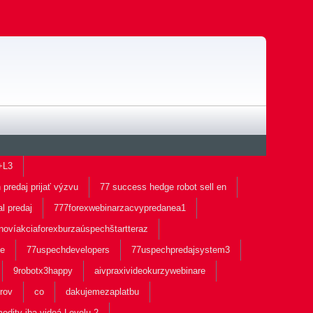
+L3
predaj prijať výzvu
77 success hedge robot sell en
al predaj
777forexwebinarzacvypredanea1
novíakciaforexburzaúspechštartteraz
ne
77uspechdevelopers
77uspechpredajsystem3
9robotx3happy
aivpraxivideokurzywebinare
orov
co
dakujemezaplatbu
odity iba videá Levelu 2