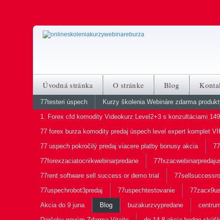
Úvodná stránka
O stránke
Blog
Konta
77testeri úspech
Kurzy školenia Webináre zdarma produkty
1. Forex cfd komodity Videokurz Level2+3 s konzultáciami 149
77 forex burza komodity predaj úspech level expert komplet V
77 uspech pokročilý predaj viacere platby bonusy akcia
77
77forexzaciatocníkwebinarpredane
77fxzacwebinarpredaju
77rent software sell success or demo trial
77sellsuccessr
77uspechrobot3predaj
77uspechtestovanie
77zacx9u
Akcia do 9 juna
Blog
buzakurzvypredane
centrum
Darčeky novým Zdarma Vitajte
do 14.8 akcia hedge skúšk