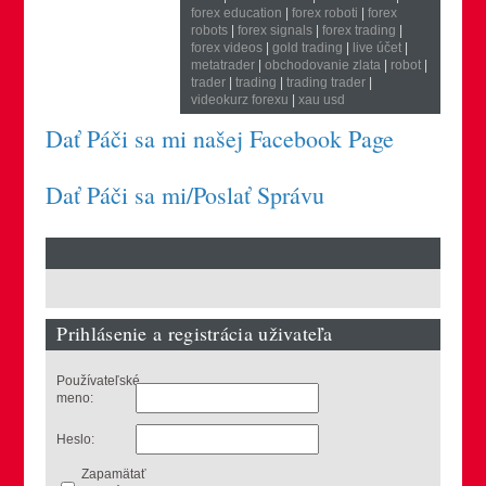
forex education
|
forex roboti
|
forex
robots
|
forex signals
|
forex trading
|
forex videos
|
gold trading
|
live účet
|
metatrader
|
obchodovanie zlata
|
robot
|
trader
|
trading
|
trading trader
|
videokurz forexu
|
xau usd
Dať Páči sa mi našej Facebook Page
Dať Páči sa mi/Poslať Správu
Prihlásenie a registrácia uživateľa
Používateľské
meno:
Heslo:
Zapamätať