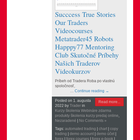
Succcess True Stories
Our Traders
Videocourses
Metatrader45 Robots
Happpy77 Mentoring
Club Skutočné Príbehy
Našich Traderov
Videokurzov
Príbeh od Tradera Roba po vlastnú
spoločnosť,
…
Continue reading
→
Posted on 1. augusta
Read more...
2022 by
Trader
in
Kurzy školenia Webináre zdarma
produkty školenia kurzy predaj online
,
Nezaradené
|
No Comments »
Tags:
automated trading
|
chart
|
copy
trading
|
demo account
|
demo účet
|
forex
|
forex courses
|
forex e-book
|